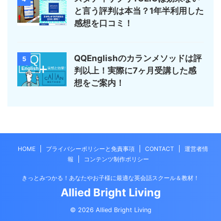
と言う評判は本当？1年半利用した
感想を口コミ！
QQEnglishのカランメソッドは評
5
判以上！実際に7ヶ月受講した感
想をご案内！
HOME
プライバシーポリシーと免責事項
CONTACT
運営者情
報
コンテンツ制作ポリシー
きっとみつかる！あなたやお子様に最適な英会話スクール＆教材！
Allied Bright Living
© 2026 Allied Bright Living