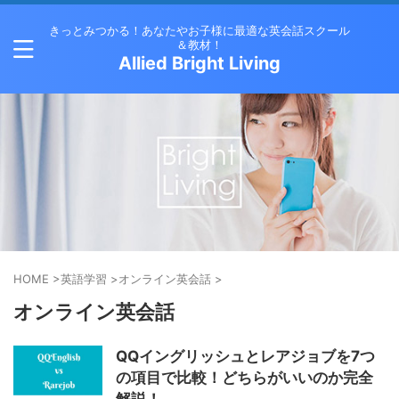
きっとみつかる！あなたやお子様に最適な英会話スクール
＆教材！
Allied Bright Living
HOME
>
英語学習
>
オンライン英会話
>
オンライン英会話
QQイングリッシュとレアジョブを7つ
の項目で比較！どちらがいいのか完全
解説！