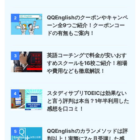
QQEnglishのクーポンやキャンペ
2
ーン全9つご紹介！クーポンコー
ドの有無もご案内！
英語コーチングで料金が安いおす
3
すめスクールを16校ご紹介！相場
や費用なども徹底解説！
スタディサプリTOEICは効果ない
4
と言う評判は本当？1年半利用した
感想を口コミ！
QQEnglishのカランメソッドは評
5
判以上！実際に7ヶ月受講した感