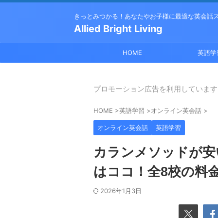
きっとみつかる！あなたやお子様に最適な英会話
Allied Bright Living
HOME
英語学
プロモーション広告を利用しています
HOME
>
英語学習
>
オンライン英会話
>
オンライン英会話
英語学習
カランメソッドが安
はココ！全8校の料
2026年1月3日