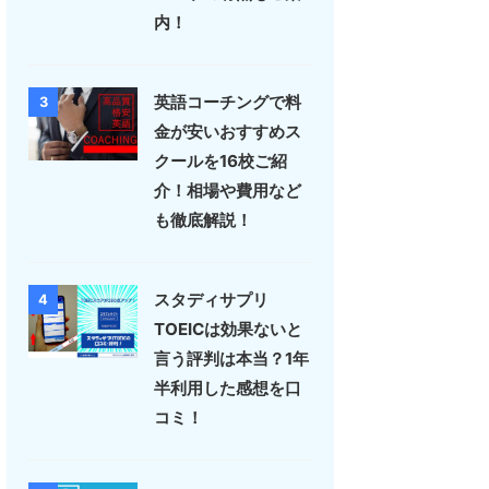
内！
英語コーチングで料
3
金が安いおすすめス
クールを16校ご紹
介！相場や費用など
も徹底解説！
スタディサプリ
4
TOEICは効果ないと
言う評判は本当？1年
半利用した感想を口
コミ！