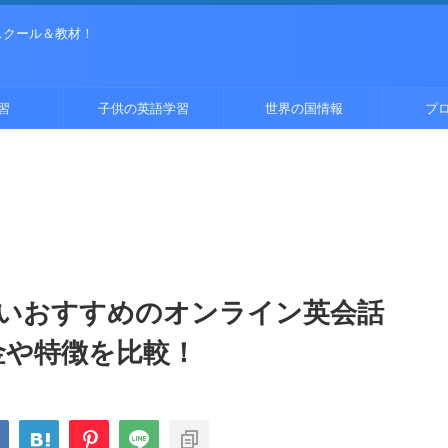
スクール＆教材！
習
子供の英語学習
世界の国情報
プ
いおすすめのオンライン英会話
金や特徴を比較！