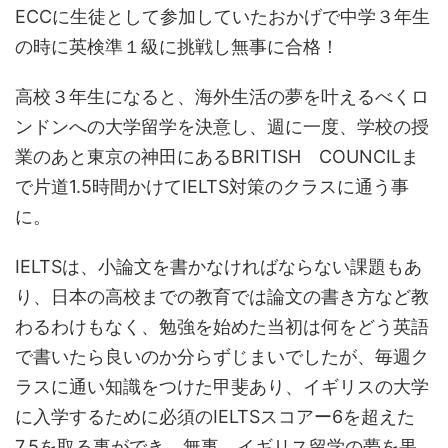
ECCに生徒として参加していたおかげで中学３年生
の時に英検準１級に挑戦し無事に合格！
高校３年生になると、海外生活の夢を叶えるべくロ
ンドンへの大学留学を決意し、週に一度、学校の授
業のあと東京の神田にあるBRITISH COUNCILま
で片道1.5時間かけてIELTS対策のクラスに通う事
に。
IELTSは、小論文を書かなければならない課題もあ
り、日本の高校までの教育では論文の書き方など教
わるわけもなく、勉強を始めた当初は何をどう英語
で書いたら良いのか分らずじまいでしたが、毎週ク
ラスに通い知識をつけた甲斐あり、イギリスの大学
に入学するために必須のIELTSスコアー6を超えた
7.5を取る事ができ、無事、イギリス留学の夢を果