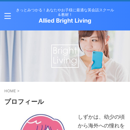
きっとみつかる！あなたやお子様に最適な英会話スクール
＆教材！
Allied Bright Living
HOME
>
プロフィール
しずかは、幼少の頃
から海外への憧れを