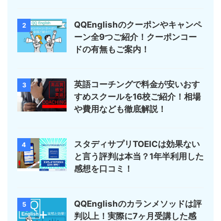
QQEnglishのクーポンやキャンペ
2
ーン全9つご紹介！クーポンコー
ドの有無もご案内！
英語コーチングで料金が安いおす
3
すめスクールを16校ご紹介！相場
や費用なども徹底解説！
スタディサプリTOEICは効果ない
4
と言う評判は本当？1年半利用した
感想を口コミ！
QQEnglishのカランメソッドは評
5
判以上！実際に7ヶ月受講した感