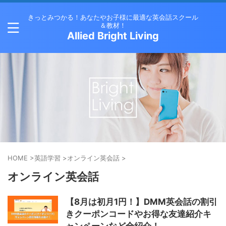
きっとみつかる！あなたやお子様に最適な英会話スクール
＆教材！
Allied Bright Living
HOME
>
英語学習
>
オンライン英会話
>
オンライン英会話
【8月は初月1円！】DMM英会話の割引
きクーポンコードやお得な友達紹介キ
ャンペーンなど全紹介！