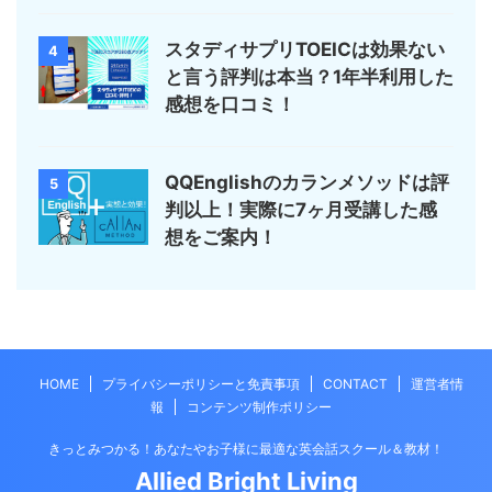
スタディサプリTOEICは効果ない
4
と言う評判は本当？1年半利用した
感想を口コミ！
QQEnglishのカランメソッドは評
5
判以上！実際に7ヶ月受講した感
想をご案内！
HOME
プライバシーポリシーと免責事項
CONTACT
運営者情
報
コンテンツ制作ポリシー
きっとみつかる！あなたやお子様に最適な英会話スクール＆教材！
Allied Bright Living