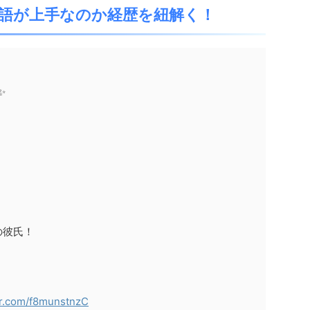
語が上手なのか経歴を紐解く！
✨
の彼氏！
ter.com/f8munstnzC