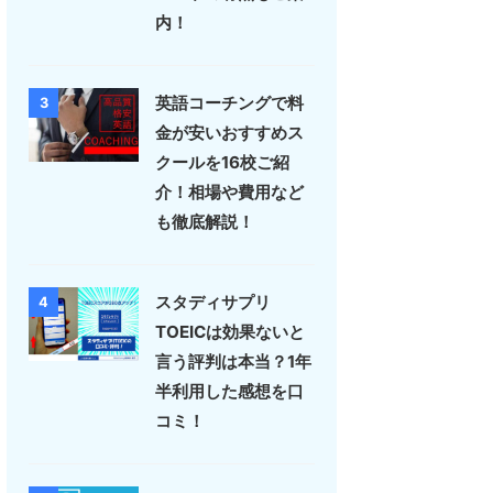
内！
英語コーチングで料
3
金が安いおすすめス
クールを16校ご紹
介！相場や費用など
も徹底解説！
スタディサプリ
4
TOEICは効果ないと
言う評判は本当？1年
半利用した感想を口
コミ！