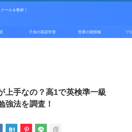
スクール＆教材！
習
子供の英語学習
世界の国情報
プ
が上手なの？高1で英検準一級
勉強法を調査！