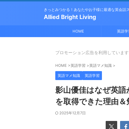
きっとみつかる！あなたやお子様に最適な英会話
Allied Bright Living
HOME
英語学
プロモーション広告を利用しています
HOME
>
英語学習
>
英語マメ知識
>
英語マメ知識
英語学習
影山優佳はなぜ英語
を取得できた理由＆
2025年12月7日