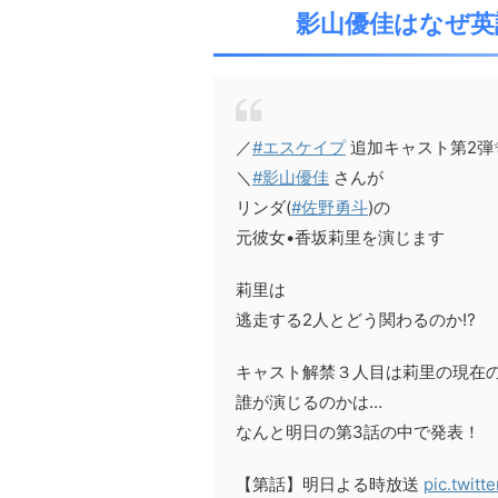
影山優佳はなぜ英
／
#エスケイプ
追加キャスト第2弾
＼
#影山優佳
さんが
リンダ(
#佐野勇斗
)の
元彼女•香坂莉里を演じます
莉里は
逃走する2人とどう関わるのか⁉️
キャスト解禁３人目は莉里の現在
誰が演じるのかは…
なんと明日の第3話の中で発表！
【第話】明日よる時放送
pic.twit