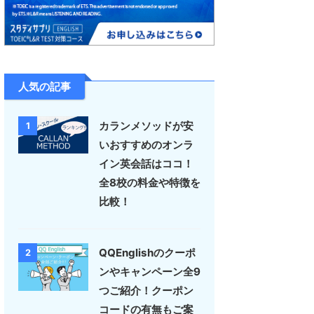
人気の記事
カランメソッドが安
1
いおすすめのオンラ
イン英会話はココ！
全8校の料金や特徴を
比較！
QQEnglishのクーポ
2
ンやキャンペーン全9
つご紹介！クーポン
コードの有無もご案