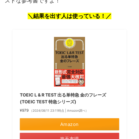
ストな参考書ですよ！
＼結果を出す人は使っている！／
TOEIC L & R TEST 出る単特急 金のフレーズ
(TOEIC TEST 特急シリーズ)
¥979
（2024/08/11 23:11時点 | Amazon調べ）
Amazon
楽天市場