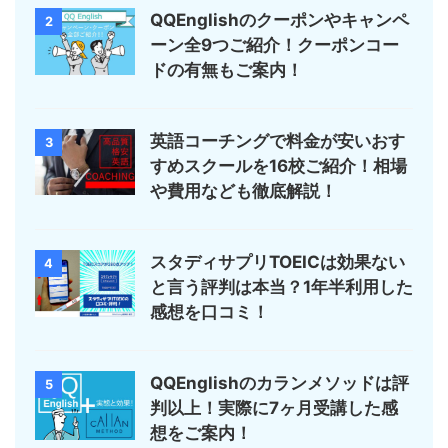
QQEnglishのクーポンやキャンペ
2
ーン全9つご紹介！クーポンコー
ドの有無もご案内！
英語コーチングで料金が安いおす
3
すめスクールを16校ご紹介！相場
や費用なども徹底解説！
スタディサプリTOEICは効果ない
4
と言う評判は本当？1年半利用した
感想を口コミ！
QQEnglishのカランメソッドは評
5
判以上！実際に7ヶ月受講した感
想をご案内！