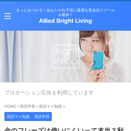
きっとみつかる！あなたやお子様に最適な英会話スクール
＆教材！
Allied Bright Living
プロモーション広告を利用しています
HOME
>
英語学習
>
英語マメ知識
>
英語マメ知識
英語学習
金のフレーズは使いにくいって本当？利