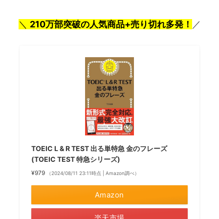
＼
210万部突破の人気商品+売り切れ多発！
／
TOEIC L & R TEST 出る単特急 金のフレーズ
(TOEIC TEST 特急シリーズ)
¥979
（2024/08/11 23:11時点 | Amazon調べ）
Amazon
楽天市場