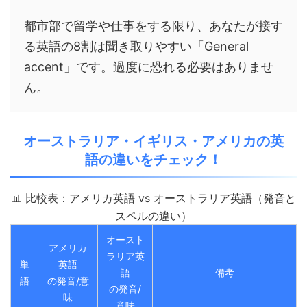
都市部で留学や仕事をする限り、あなたが接す
る英語の8割は聞き取りやすい「General
accent」です。過度に恐れる必要はありませ
ん。
オーストラリア・イギリス・アメリカの英
語の違いをチェック！
📊 比較表：アメリカ英語 vs オーストラリア英語（発音と
スペルの違い）
オースト
アメリカ
ラリア英
単
英語
語
備考
語
の発音/意
の発音/
味
意味