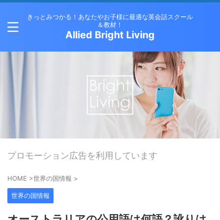
きっとみつかる！あなたやお子様に最適な英会話スクール
＆教材！
Allied Bright Living
プロモーション広告を利用しています
HOME
>
世界の国情報
>
世界の国情報
オーストラリアの公用語は何語？訛りは