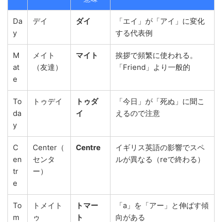
Da
デイ
ダイ
「エイ」が「アイ」に変化
y
する代表例
M
メイト
マイト
挨拶で頻繁に使われる。
at
（友達）
「Friend」より一般的
e
To
トゥデイ
トゥダ
「今日」が「死ぬ」に聞こ
da
イ
えるので注意
y
C
Center（
Centre
イギリス英語の影響でスペ
en
センタ
ルが異なる（reで終わる）
tr
ー）
e
To
トメイト
トマー
「a」を「アー」と伸ばす傾
m
ゥ
ト
向がある