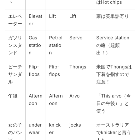
ト
はHot chips
エレベ
Elevat
Lift
Lift
豪は英単語寄り
ーター
or
ガソリ
Gas
Petrol
Servo
Service station
ンスタ
statio
statio
の略（超頻
ンド
n
n
出！）
ビーチ
Flip-
Flip-
Thongs
米国でThongsは
サンダ
flops
flops
下着を指すので
ル
注意！
午後
Aftern
Aftern
Arvo
「This arvo（今
oon
oon
日の午後）」と
使う
女の子
under
knick
jocks
オーストラリア
のパン
wear
er
でknickerと言う
ツ
人も