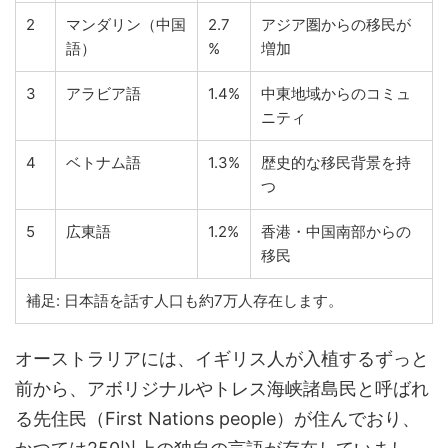
2
マンダリン（中国
2.7
アジア圏からの移民が
語）
%
増加
3
アラビア語
1.4%
中東地域からのコミュ
ニティ
4
ベトナム語
1.3%
歴史的な移民背景を持
つ
5
広東語
1.2%
香港・中国南部からの
移民
補足: 日本語を話す人口も約7万人存在します。
オーストラリアには、イギリス人が入植するずっと
前から、アボリジナルやトレス海峡諸島民と呼ばれ
る先住民（First Nations people）が住んでおり、