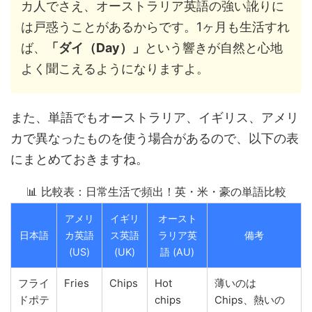
カ人でさえ、オーストラリア英語の強い訛りに
は戸惑うことがあるからです。1ヶ月も生活すれ
ば、
「ダイ（Day）」
という響きが自然と心地
よく聞こえるようになりますよ。
また、単語でもオーストラリア、イギリス、アメリ
カで異なったものを使う場合があるので、以下の表
にまとめておきますね。
📊 比較表：日常生活で頻出！英・米・豪の単語比較
アメリ
イギリ
オースト
日本語
カ英語
ス英語
ラリア英
備考
(US)
(UK)
語 (AU)
フライ
Fries
Chips
Hot
薄いのは
ドポテ
chips
Chips、熱いの