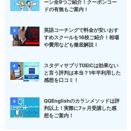
ーン全9つご紹介！クーポンコー
ドの有無もご案内！
英語コーチングで料金が安いおす
3
すめスクールを16校ご紹介！相場
や費用なども徹底解説！
スタディサプリTOEICは効果ない
4
と言う評判は本当？1年半利用した
感想を口コミ！
QQEnglishのカランメソッドは評
5
判以上！実際に7ヶ月受講した感
想をご案内！