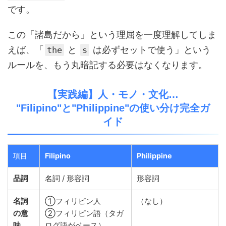
です。
この「諸島だから」という理屈を一度理解してしま
えば、「
と
は必ずセットで使う」という
the
s
ルールを、もう丸暗記する必要はなくなります。
【実践編】人・モノ・文化…
"Filipino"と"Philippine"の使い分け完全ガ
イド
項目
Filipino
Philippine
品詞
名詞 / 形容詞
形容詞
名詞
①フィリピン人
（なし）
の意
②フィリピン語（タガ
味
ログ語がベース）