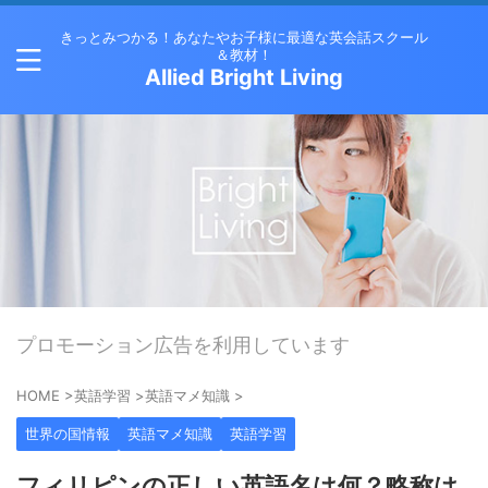
きっとみつかる！あなたやお子様に最適な英会話スクール
＆教材！
Allied Bright Living
プロモーション広告を利用しています
HOME
>
英語学習
>
英語マメ知識
>
世界の国情報
英語マメ知識
英語学習
フィリピンの正しい英語名は何？略称は