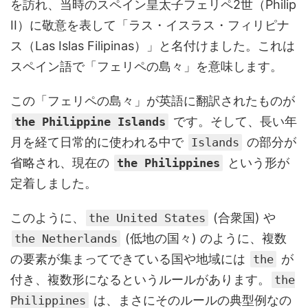
を訪れ、当時のスペイン皇太子フェリペ2世（Philip
II）に敬意を表して「ラス・イスラス・フィリピナ
ス（Las Islas Filipinas）」と名付けました。これは
スペイン語で「フェリペの島々」を意味します。
この「フェリペの島々」が英語に翻訳されたものが
です。そして、長い年
the Philippine Islands
月を経て日常的に使われる中で
の部分が
Islands
省略され、現在の
という形が
the Philippines
定着しました。
このように、
(合衆国) や
the United States
(低地の国々) のように、複数
the Netherlands
の要素が集まってできている国や地域には
が
the
付き、複数形になるというルールがあります。
the
は、まさにそのルールの典型例なの
Philippines