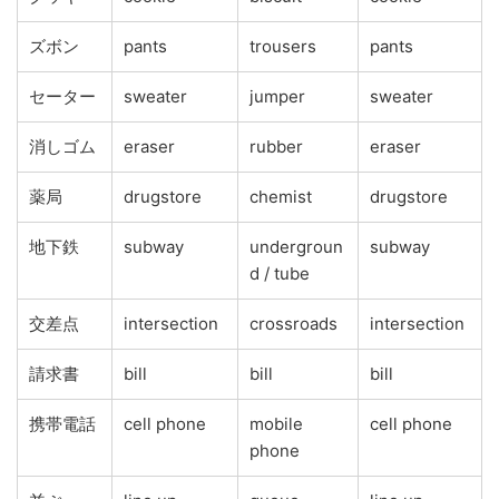
ズボン
pants
trousers
pants
セーター
sweater
jumper
sweater
消しゴム
eraser
rubber
eraser
薬局
drugstore
chemist
drugstore
地下鉄
subway
undergroun
subway
d / tube
交差点
intersection
crossroads
intersection
請求書
bill
bill
bill
携帯電話
cell phone
mobile
cell phone
phone