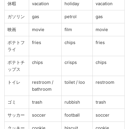
休暇
vacation
holiday
vacation
ガソリン
gas
petrol
gas
映画
movie
film
movie
ポテトフ
fries
chips
fries
ライ
ポテトチ
chips
crisps
chips
ップス
トイレ
restroom /
toilet / loo
restroom
bathroom
ゴミ
trash
rubbish
trash
サッカー
soccer
football
soccer
クッキー
cookie
biscuit
cookie