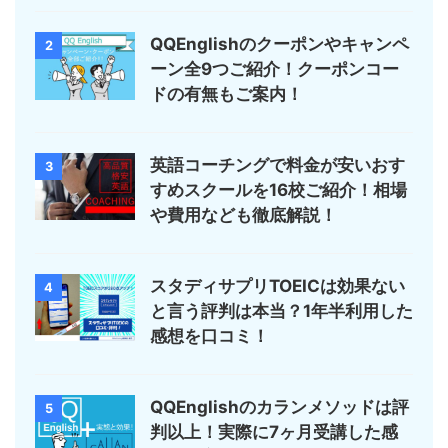
QQEnglishのクーポンやキャンペ
2
ーン全9つご紹介！クーポンコー
ドの有無もご案内！
英語コーチングで料金が安いおす
3
すめスクールを16校ご紹介！相場
や費用なども徹底解説！
スタディサプリTOEICは効果ない
4
と言う評判は本当？1年半利用した
感想を口コミ！
QQEnglishのカランメソッドは評
5
判以上！実際に7ヶ月受講した感