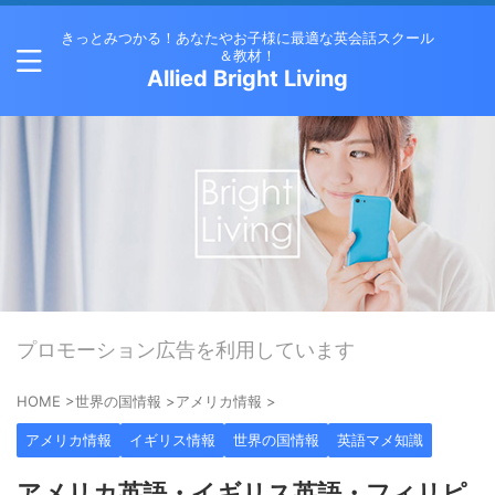
きっとみつかる！あなたやお子様に最適な英会話スクール
＆教材！
Allied Bright Living
プロモーション広告を利用しています
HOME
>
世界の国情報
>
アメリカ情報
>
アメリカ情報
イギリス情報
世界の国情報
英語マメ知識
アメリカ英語・イギリス英語・フィリピ