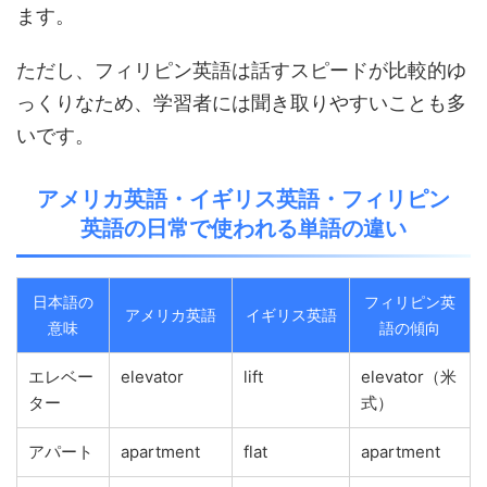
ます。
ただし、フィリピン英語は話すスピードが比較的ゆ
っくりなため、学習者には聞き取りやすいことも多
いです。
アメリカ英語・イギリス英語・フィリピン
英語の日常で使われる単語の違い
日本語の
フィリピン英
アメリカ英語
イギリス英語
意味
語の傾向
エレベー
elevator
lift
elevator（米
ター
式）
アパート
apartment
flat
apartment