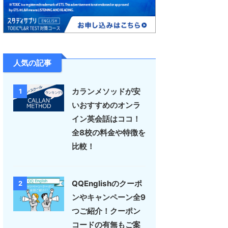
人気の記事
カランメソッドが安
1
いおすすめのオンラ
イン英会話はココ！
全8校の料金や特徴を
比較！
QQEnglishのクーポ
2
ンやキャンペーン全9
つご紹介！クーポン
コードの有無もご案