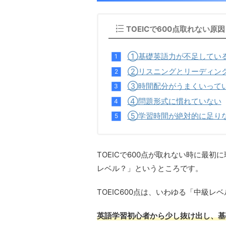
TOEICで600点取れない原因
①基礎英語力が不足してい
②リスニングとリーディン
③時間配分がうまくいって
④問題形式に慣れていない
⑤学習時間が絶対的に足り
TOEICで600点が取れない時に最初
レベル？」というところです。
TOEIC600点は、いわゆる「中級レ
英語学習初心者から少し抜け出し、基