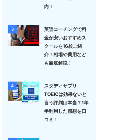
内！
英語コーチングで料
3
金が安いおすすめス
クールを16校ご紹
介！相場や費用など
も徹底解説！
スタディサプリ
4
TOEICは効果ないと
言う評判は本当？1年
半利用した感想を口
コミ！