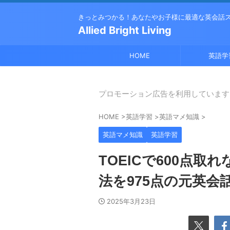
きっとみつかる！あなたやお子様に最適な英会話
Allied Bright Living
HOME
英語学
プロモーション広告を利用しています
HOME
>
英語学習
>
英語マメ知識
>
英語マメ知識
英語学習
TOEICで600点
法を975点の元英会
2025年3月23日