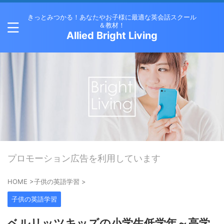
きっとみつかる！あなたやお子様に最適な英会話スクール
＆教材！
Allied Bright Living
プロモーション広告を利用しています
HOME
>
子供の英語学習
>
子供の英語学習
ベルリッツキッズの小学生低学年～高学