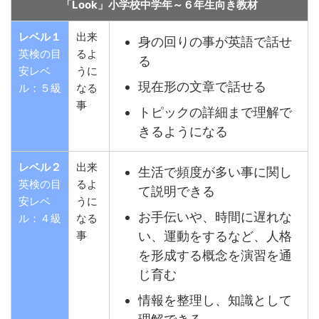
「Look」小学校中学年～６年生向き教材
レベル１
出来
身の回りの事が英語で話せ
英検の目
るよ
る
安レベ
うに
現在形の文章で話せる
ル：５級
なる
事
トピックの詳細まで理解で
きるようになる
レベル２
出来
生活で頻度が多い事に関し
英検の目
るよ
て説明できる
安レベ
うに
お手伝いや、時間に遅れな
ル：４級
なる
い、運動をするなど、人格
事
を形成する概念を演習を通
じ育む
情報を整理し、知識として