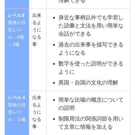
理解できる
レベル3
出来
身近な事柄以外でも学習し
英検の目
るよ
た語彙と文法を用い簡単な
安レベ
うに
会話ができる
ル：4級
なる
過去の出来事を描写できる
～3級
事
ようになる
数字を使った説明ができる
ように
異国・自国の文化の理解
レベル４
出来
簡単な比喩の概念について
英検の目
るよ
の説明
安レベ
うに
制限用法の関係詞節を用い
ル：３級
なる
て文章に情報を加える
事