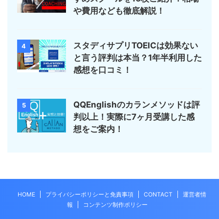
や費用なども徹底解説！
スタディサプリTOEICは効果ない
4
と言う評判は本当？1年半利用した
感想を口コミ！
QQEnglishのカランメソッドは評
5
判以上！実際に7ヶ月受講した感
想をご案内！
HOME
プライバシーポリシーと免責事項
CONTACT
運営者情
報
コンテンツ制作ポリシー