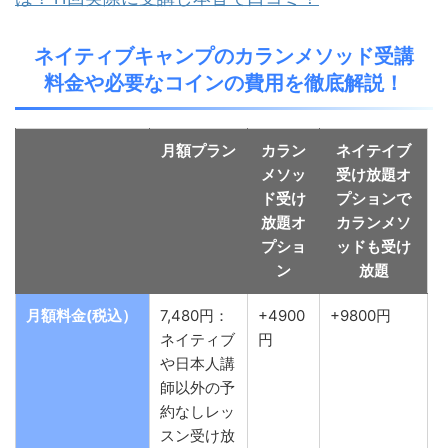
ネイティブキャンプのカランメソッド受講
料金や必要なコインの費用を徹底解説！
月額プラン
カラン
ネイテイブ
メソッ
受け放題オ
ド受け
プションで
放題オ
カランメソ
プショ
ッドも受け
ン
放題
月額料金(税込）
7,480円：
+4900
+9800円
ネイティブ
円
や日本人講
師以外の予
約なしレッ
スン受け放