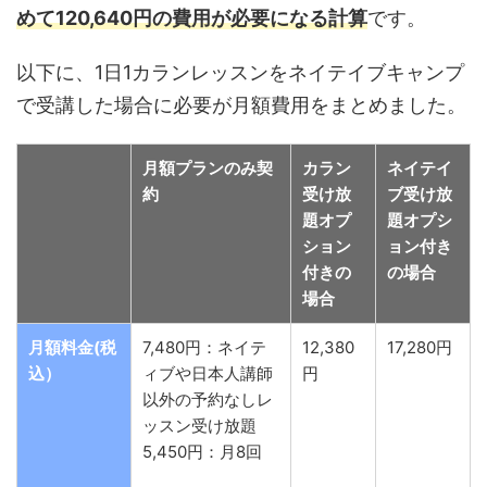
めて120,640円の費用が必要になる計算
です。
以下に、1日1カランレッスンをネイテイブキャンプ
で受講した場合に必要が月額費用をまとめました。
月額プランのみ契
カラン
ネイテイ
約
受け放
ブ受け放
題オプ
題オプシ
ション
ョン付き
付きの
の場合
場合
月額料金(税
7,480円：ネイテ
12,380
17,280円
込）
ィブや日本人講師
円
以外の予約なしレ
ッスン受け放題
5,450円：月8回