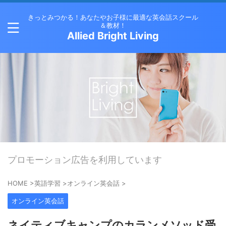
きっとみつかる！あなたやお子様に最適な英会話スクール
＆教材！
Allied Bright Living
プロモーション広告を利用しています
HOME
>
英語学習
>
オンライン英会話
>
オンライン英会話
ネイティブキャンプのカランメソッド受