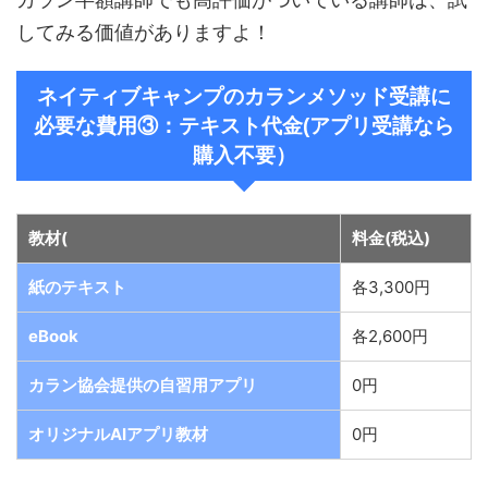
してみる価値がありますよ！
ネイティブキャンプのカランメソッド受講に
必要な費用③：テキスト代金(アプリ受講なら
購入不要）
教材(
料金(税込)
紙のテキスト
各3,300円
eBook
各2,600円
カラン協会提供の自習用アプリ
0円
オリジナルAIアプリ教材
0円