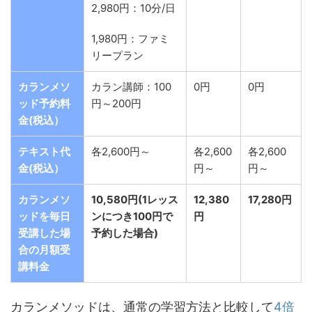
2,980円：10分/日
1,980円：ファミ
リープラン
カランメソ
カラン講師：100
0円
0円
ッド予約料
円～200円
金(税込）
テキスト代
各2,600円～
各2,600
各2,600
金(税込）
円～
円～
カランメソ
10,580円(1レッス
12,380
17,280円
ッドを毎日
ンにつき100円で
円
受講した場
予約した場合)
合の月額受
講料金
カランメソッドは、通常の学習方法と比較して
4倍