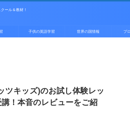
スクール＆教材！
習
子供の英語学習
世界の国情報
プ
(ベルリッツキッズ)のお試し体験レッ
受講！本音のレビューをご紹