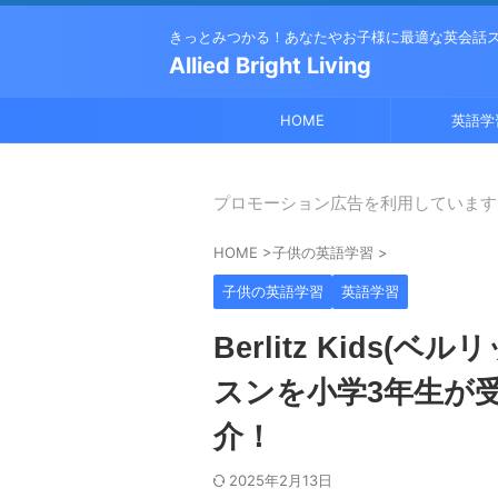
きっとみつかる！あなたやお子様に最適な英会話
Allied Bright Living
HOME
英語学
プロモーション広告を利用しています
HOME
>
子供の英語学習
>
子供の英語学習
英語学習
Berlitz Kids
スンを小学3年生が
介！
2025年2月13日