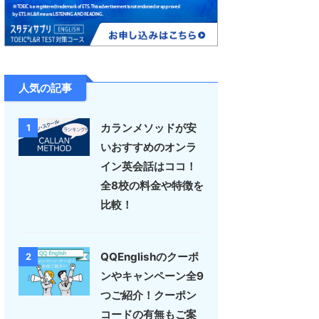
人気の記事
カランメソッドが安
1
いおすすめのオンラ
イン英会話はココ！
全8校の料金や特徴を
比較！
QQEnglishのクーポ
2
ンやキャンペーン全9
つご紹介！クーポン
コードの有無もご案