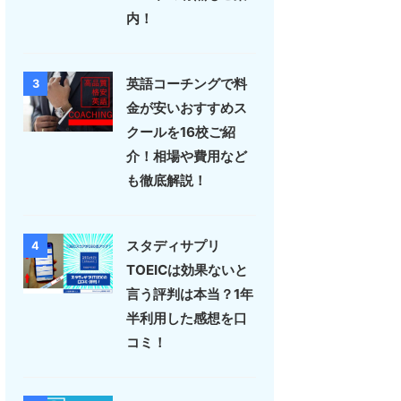
内！
英語コーチングで料
3
金が安いおすすめス
クールを16校ご紹
介！相場や費用など
も徹底解説！
スタディサプリ
4
TOEICは効果ないと
言う評判は本当？1年
半利用した感想を口
コミ！