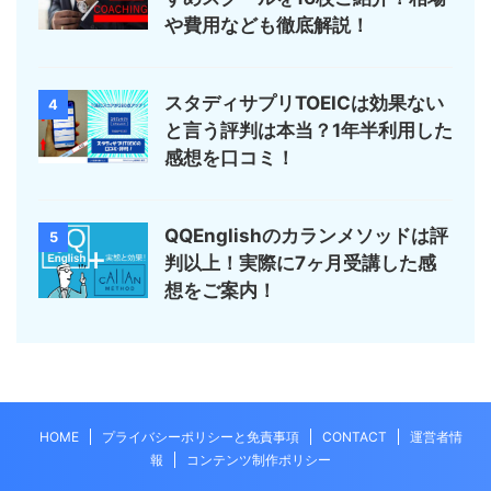
や費用なども徹底解説！
スタディサプリTOEICは効果ない
4
と言う評判は本当？1年半利用した
感想を口コミ！
QQEnglishのカランメソッドは評
5
判以上！実際に7ヶ月受講した感
想をご案内！
HOME
プライバシーポリシーと免責事項
CONTACT
運営者情
報
コンテンツ制作ポリシー