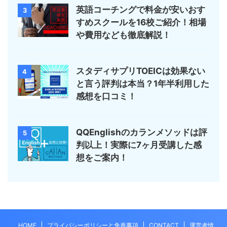
英語コーチングで料金が安いおす
3
すめスクールを16校ご紹介！相場
や費用なども徹底解説！
スタディサプリTOEICは効果ない
4
と言う評判は本当？1年半利用した
感想を口コミ！
QQEnglishのカランメソッドは評
5
判以上！実際に7ヶ月受講した感
想をご案内！
HOME
プライバシーポリシーと免責事項
CONTACT
運営者情